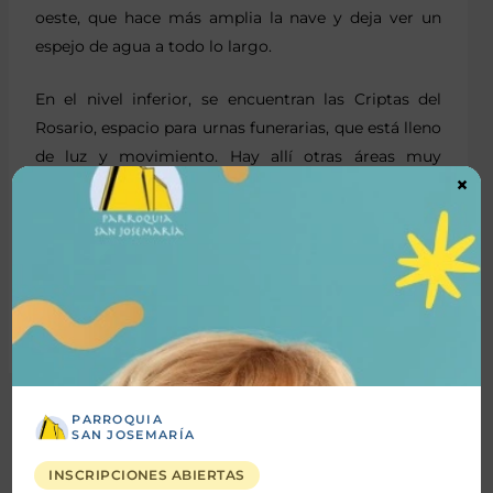
oeste, que hace más amplia la nave y deja ver un
espejo de agua a todo lo largo.
En el nivel inferior, se encuentran las Criptas del
Rosario, espacio para urnas funerarias, que está lleno
de luz y movimiento. Hay allí otras áreas muy
×
amplias del Centro de Formación para los laicos.
También en este nivel se encuentra la capilla del
Santísimo Sacramento que sigue las mismas líneas
curvas de la iglesia y que facilita, con su silencio y
penumbra la oración y el culto eucarístico.
←
Entrada
Entrada
anterior
siguiente
→
PARROQUIA
SAN JOSEMARÍA
Buscar
INSCRIPCIONES ABIERTAS